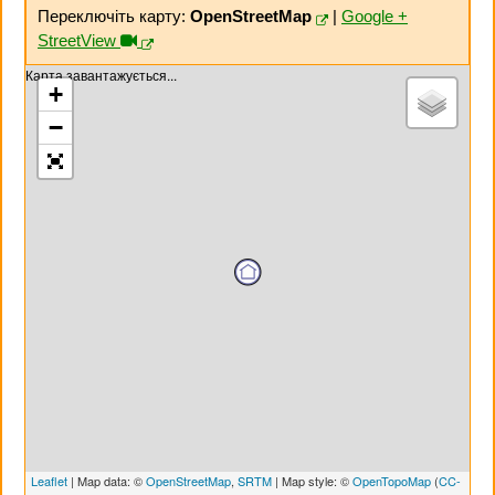
Переключіть карту:
OpenStreetMap
|
Google +
StreetView
Карта завантажується...
+
−
Leaflet
| Map data: ©
OpenStreetMap
,
SRTM
| Map style: ©
OpenTopoMap
(
CC-