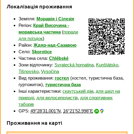
Локалізація проживання
Земпля:
Моравія і Сілезія
Регіон:
Край Височина -
моравська частина
(
поради
для поїздок
)
Район:
Ждяр-над-Сазавою
Село:
Skorotice
Частина села:
Chlébské
Зони відпочинку:
Svratecká hornatina
,
Kunštátsko
,
Tišnovsko
,
Vysočina
Вид проживання:
гостел
(хостел, туристична база,
гуртожиток),
туристична база
Інші характеристики:
скаутський дім
,
для шкіл на
природі
,
для велосипедистів
,
для спортивних
таборів
GPS:
49°28'31.001"N
,
16°21'52.998"E
Проживання на карті