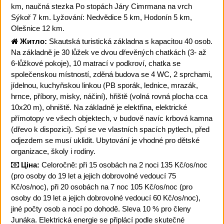
km, naučná stezka Po stopách Járy Cimrmana na vrch
Sýkoř 7 km. Lyžování: Nedvědice 5 km, Hodonín 5 km,
Olešnice 12 km.
Житло:
Skautská turistická základna s kapacitou 40 osob.
Na základně je 30 lůžek ve dvou dřevěných chatkách (3- až
6-lůžkové pokoje), 10 matrací v podkroví, chatka se
společenskou místností, zděná budova se 4 WC, 2 sprchami,
jídelnou, kuchyňskou linkou (PB sporák, lednice, mrazák,
hrnce, příbory, misky, náčiní), hřiště (volná rovná plocha cca
10x20 m), ohniště. Na základně je elektřina, elektrické
přímotopy ve všech objektech, v budově navíc krbová kamna
(dřevo k dispozici). Spí se ve vlastních spacích pytlech, před
odjezdem se musí uklidit. Ubytování je vhodné pro dětské
organizace, školy i rodiny.
Ціна:
Celoročně: při 15 osobách na 2 noci 135 Kč/os/noc
(pro osoby do 19 let a jejich dobrovolné vedoucí 75
Kč/os/noc), při 20 osobách na 7 noc 105 Kč/os/noc (pro
osoby do 19 let a jejich dobrovolné vedoucí 60 Kč/os/noc),
jiné počty osob a nocí po dohodě. Sleva 10 % pro členy
Junáka. Elektrická energie se připlácí podle skutečné