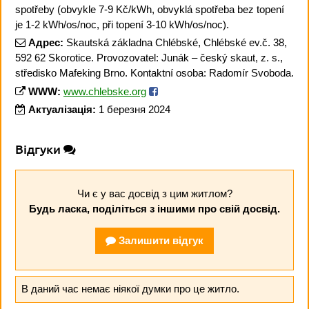
spotřeby (obvykle 7-9 Kč/kWh, obvyklá spotřeba bez topení
je 1-2 kWh/os/noc, při topení 3-10 kWh/os/noc).
Адрес:
Skautská základna Chlébské, Chlébské ev.č. 38,
592 62 Skorotice. Provozovatel: Junák – český skaut, z. s.,
středisko Mafeking Brno. Kontaktní osoba: Radomír Svoboda.
WWW:
www.chlebske.org
Актуалізація:
1 березня 2024
Відгуки
Чи є у вас досвід з цим житлом?
Будь ласка, поділіться з іншими про свій досвід.
Залишити відгук
В даний час немає ніякої думки про це житло.