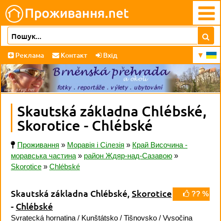
Реклама
Контакт
Вхід
Skautská základna Chlébské,
Skorotice - Chlébské
Проживання
»
Моравія і Сілезія
»
Край Височина -
моравська частина
»
район Ждяр-над-Сазавою
»
Skorotice
»
Chlébské
Skautská základna Chlébské,
Skorotice
?? %
-
Chlébské
Svratecká hornatina
/
Kunštátsko
/
Tišnovsko
/
Vysočina