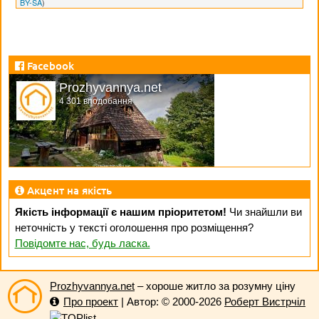
BY-SA
)
Facebook
Prozhyvannya.net
4 301 вподобання
Акцент на якість
Якість інформації є нашим пріоритетом!
Чи знайшли ви
неточність у тексті оголошення про розміщення?
Повідомте нас, будь ласка.
Prozhyvannya.net
– хороше житло за розумну ціну
Про проект
| Автор: © 2000-2026
Роберт Вистрчіл