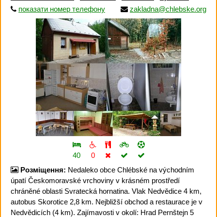
показати номер телефону
zakladna@chlebske.org
40
0
Розміщення:
Nedaleko obce Chlébské na východním
úpatí Českomoravské vrchoviny v krásném prostředí
chráněné oblasti Svratecká hornatina. Vlak Nedvědice 4 km,
autobus Skorotice 2,8 km. Nejbližší obchod a restaurace je v
Nedvědicích (4 km). Zajímavosti v okolí: Hrad Pernštejn 5