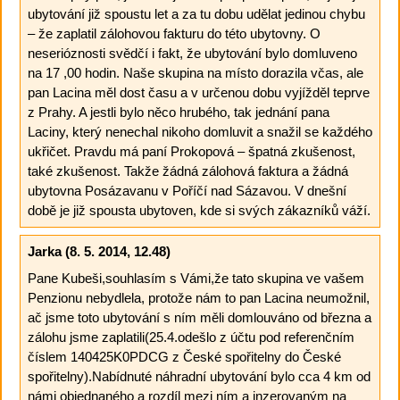
ubytování již spoustu let a za tu dobu udělat jedinou chybu
– že zaplatil zálohovou fakturu do této ubytovny. O
neserióznosti svědčí i fakt, že ubytování bylo domluveno
na 17 ,00 hodin. Naše skupina na místo dorazila včas, ale
pan Lacina měl dost času a v určenou dobu vyjížděl teprve
z Prahy. A jestli bylo něco hrubého, tak jednání pana
Laciny, který nenechal nikoho domluvit a snažil se každého
ukřičet. Pravdu má paní Prokopová – špatná zkušenost,
také zkušenost. Takže žádná zálohová faktura a žádná
ubytovna Posázavanu v Poříčí nad Sázavou. V dnešní
době je již spousta ubytoven, kde si svých zákazníků váží.
Jarka
(8. 5. 2014, 12.48)
Pane Kubeši,souhlasím s Vámi,že tato skupina ve vašem
Penzionu nebydlela, protože nám to pan Lacina neumožnil,
ač jsme toto ubytování s ním měli domlouváno od března a
zálohu jsme zaplatili(25.4.odešlo z účtu pod referenčním
číslem 140425K0PDCG z České spořitelny do České
spořitelny).Nabídnuté náhradní ubytování bylo cca 4 km od
námi objednaného a rozdíl mezi ním a inzerovaným na