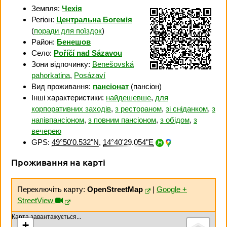
Земпля:
Чехія
Регіон:
Центральна Богемія
(
поради для поїздок
)
Район:
Бенешов
Село:
Poříčí nad Sázavou
Зони відпочинку:
Benešovská
pahorkatina
,
Posázaví
Вид проживання:
пансіонат
(пансіон)
Інші характеристики:
найдешевше
,
для
корпоративних заходів
,
з рестораном
,
зі сніданком
,
з
напівпансіоном
,
з повним пансіоном
,
з обідом
,
з
вечерею
GPS:
49°50'0.532"N
,
14°40'29.054"E
Проживання на карті
Переключіть карту:
OpenStreetMap
|
Google +
StreetView
Карта завантажується...
+