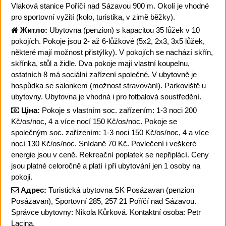
Vlaková stanice Poříčí nad Sázavou 900 m. Okolí je vhodné
pro sportovní vyžití (kolo, turistika, v zimě běžky).
Житло:
Ubytovna (penzion) s kapacitou 35 lůžek v 10
pokojích. Pokoje jsou 2- až 6-lůžkové (5x2, 2x3, 3x5 lůžek,
některé mají možnost přistýlky). V pokojích se nachází skřín,
skřínka, stůl a židle. Dva pokoje mají vlastní koupelnu,
ostatních 8 má sociální zařízení společné. V ubytovně je
hospůdka se salonkem (možnost stravování). Parkoviště u
ubytovny. Ubytovna je vhodná i pro fotbalová soustředění.
Ціна:
Pokoje s vlastním soc. zařízením: 1-3 noci 200
Kč/os/noc, 4 a více nocí 150 Kč/os/noc. Pokoje se
společným soc. zařízením: 1-3 noci 150 Kč/os/noc, 4 a více
nocí 130 Kč/os/noc. Snídaně 70 Kč. Povlečení i veškeré
energie jsou v ceně. Rekreační poplatek se nepřiplácí. Ceny
jsou platné celoročně a platí i při ubytování jen 1 osoby na
pokoji.
Адрес:
Turistická ubytovna SK Posázavan (penzion
Posázavan), Sportovní 285, 257 21 Poříčí nad Sázavou.
Správce ubytovny: Nikola Kůrková. Kontaktní osoba: Petr
Lacina.