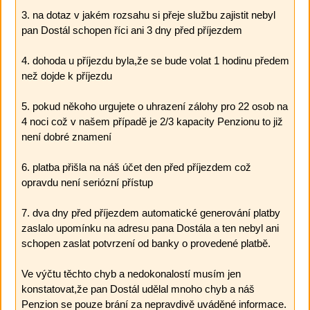
3. na dotaz v jakém rozsahu si přeje službu zajistit nebyl
pan Dostál schopen říci ani 3 dny před příjezdem
4. dohoda u příjezdu byla,že se bude volat 1 hodinu předem
než dojde k příjezdu
5. pokud někoho urgujete o uhrazení zálohy pro 22 osob na
4 noci což v našem případě je 2/3 kapacity Penzionu to již
není dobré znamení
6. platba přišla na náš účet den před příjezdem což
opravdu není seriózní přístup
7. dva dny před příjezdem automatické generování platby
zaslalo upomínku na adresu pana Dostála a ten nebyl ani
schopen zaslat potvrzení od banky o provedené platbě.
Ve výčtu těchto chyb a nedokonalostí musím jen
konstatovat,že pan Dostál udělal mnoho chyb a náš
Penzion se pouze brání za nepravdivě uváděné informace.