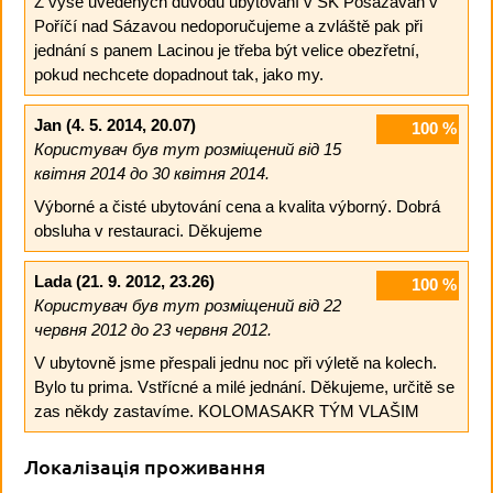
Z výše uvedených důvodů ubytování v SK Posázavan v
Poříčí nad Sázavou nedoporučujeme a zvláště pak při
jednání s panem Lacinou je třeba být velice obezřetní,
pokud nechcete dopadnout tak, jako my.
Jan
(4. 5. 2014, 20.07)
100
%
Користувач був тут розміщений від 15
квітня 2014 до 30 квітня 2014.
Výborné a čisté ubytování cena a kvalita výborný. Dobrá
obsluha v restauraci. Děkujeme
Lada
(21. 9. 2012, 23.26)
100
%
Користувач був тут розміщений від 22
червня 2012 до 23 червня 2012.
V ubytovně jsme přespali jednu noc při výletě na kolech.
Bylo tu prima. Vstřícné a milé jednání. Děkujeme, určitě se
zas někdy zastavíme. KOLOMASAKR TÝM VLAŠIM
Локалізація проживання