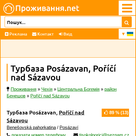
Реклама
Контакт
Вхід
Турбаза Posázavan, Poříčí
nad Sázavou
Проживання
»
Чехія
»
Центральна Богемія
»
район
Бенешов
»
Poříčí nad Sázavou
Турбаза Posázavan,
Poříčí nad
89
% (
13
)
Sázavou
Benešovská pahorkatina
/
Posázaví
показати номер телефону
tjsokolporici@seznam.cz