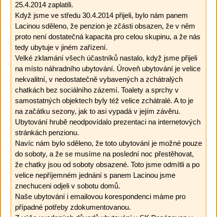
25.4.2014 zaplatili.
Když jsme ve středu 30.4.2014 přijeli, bylo nám panem
Lacinou sděleno, že penzion je zčásti obsazen, že v něm
proto není dostatečná kapacita pro celou skupinu, a že nás
tedy ubytuje v jiném zařízení.
Velké zklamání všech účastníků nastalo, když jsme přijeli
na místo náhradního ubytování. Úroveň ubytování je velice
nekvalitní, v nedostatečně vybavených a zchátralých
chatkách bez sociálního zázemí. Toalety a sprchy v
samostatných objektech byly též velice zchátralé. A to je
na začátku sezony, jak to asi vypadá v jejím závěru.
Ubytování hrubě neodpovídalo prezentaci na internetových
stránkách penzionu.
Navíc nám bylo sděleno, že toto ubytování je možné pouze
do soboty, a že se musíme na poslední noc přestěhovat,
že chatky jsou od soboty obsazené. Toto jsme odmítli a po
velice nepříjemném jednání s panem Lacinou jsme
znechuceni odjeli v sobotu domů.
Naše ubytování i emailovou korespondenci máme pro
případné potřeby zdokumentovanou.