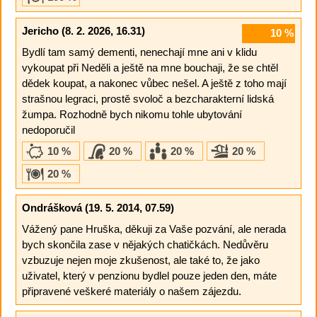
Jericho
(8. 2. 2026, 16.31)
10
%
Bydlí tam samý dementi, nenechají mne ani v klidu
vykoupat při Neděli a ještě na mne bouchaji, že se chtěl
dědek koupat, a nakonec vůbec nešel. A ještě z toho mají
strašnou legraci, prostě svoloč a bezcharakterní lidská
žumpa. Rozhodně bych nikomu tohle ubytování
nedoporučil
10 %
20 %
20 %
20 %
20 %
Ondrášková
(19. 5. 2014, 07.59)
Vážený pane Hruška, děkuji za Vaše pozvání, ale nerada
bych skončila zase v nějakých chatičkách. Nedůvěru
vzbuzuje nejen moje zkušenost, ale také to, že jako
uživatel, který v penzionu bydlel pouze jeden den, máte
připravené veškeré materiály o našem zájezdu.