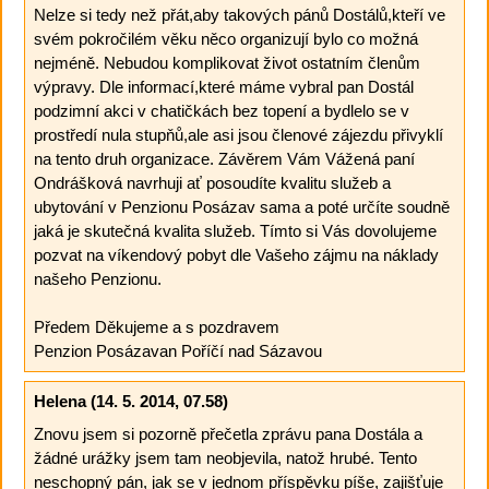
Nelze si tedy než přát,aby takových pánů Dostálů,kteří ve
svém pokročilém věku něco organizují bylo co možná
nejméně. Nebudou komplikovat život ostatním členům
výpravy. Dle informací,které máme vybral pan Dostál
podzimní akci v chatičkách bez topení a bydlelo se v
prostředí nula stupňů,ale asi jsou členové zájezdu přivyklí
na tento druh organizace. Závěrem Vám Vážená paní
Ondrášková navrhuji ať posoudíte kvalitu služeb a
ubytování v Penzionu Posázav sama a poté určíte soudně
jaká je skutečná kvalita služeb. Tímto si Vás dovolujeme
pozvat na víkendový pobyt dle Vašeho zájmu na náklady
našeho Penzionu.
Předem Děkujeme a s pozdravem
Penzion Posázavan Poříčí nad Sázavou
Helena
(14. 5. 2014, 07.58)
Znovu jsem si pozorně přečetla zprávu pana Dostála a
žádné urážky jsem tam neobjevila, natož hrubé. Tento
neschopný pán, jak se v jednom příspěvku píše, zajišťuje