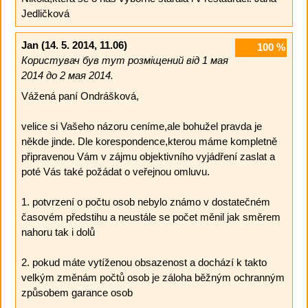
Jedličková
Jan
(14. 5. 2014, 11.06)
100
%
Користувач був тут розміщений від 1 мая
2014 до 2 мая 2014.
Vážená paní Ondrášková,
velice si Vašeho názoru ceníme,ale bohužel pravda je
někde jinde. Dle korespondence,kterou máme kompletně
připravenou Vám v zájmu objektivního vyjádření zaslat a
poté Vás také požádat o veřejnou omluvu.
1. potvrzení o počtu osob nebylo známo v dostatečném
časovém předstihu a neustále se počet měnil jak směrem
nahoru tak i dolů
2. pokud máte vytíženou obsazenost a dochází k takto
velkým změnám počtů osob je záloha běžným ochranným
způsobem garance osob