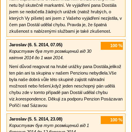
netu byl skutečně markantní. Ve vyjádření pana Dostála
jsem se nedočetla žádných urážek (natož hrubých, o
kterých Vy píšete) ani jsem z Vašeho vyjádření nezjistila, v
čem pan Dostál udělal chybu. Pravda je, že špatná
zkušenost s nabízenými službami je také zkušenost.
Jaroslav
(6. 5. 2014, 07.05)
100
%
Користувач був тут розміщений від 30
квітня 2014 до 1 мая 2014.
Není důvod reagovat na hrubé urážky pana Dostála,jelikož
ten pán ani ta skupina v našem Penzionu nebydlela.Vše
byla naše dobrá vůle této skupině zajistit náhradní
možnosti nebo řešení,když jeden neschopný pán udělá
chybu zde v tomto případě pan Dostál udělal chybu
viz.korespondence. Děkuji za podporu Penzion Posázavan
Poříčí nad Sázavou
Jaroslav
(5. 5. 2014, 23.08)
100
%
Користувач був тут розміщений від 1
березня 2014 до 12 березня 2014.