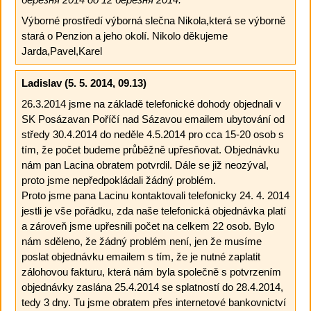
Výborné prostředí výborná slečna Nikola,která se výborně
stará o Penzion a jeho okolí. Nikolo děkujeme
Jarda,Pavel,Karel
Ladislav
(5. 5. 2014, 09.13)
26.3.2014 jsme na základě telefonické dohody objednali v
SK Posázavan Poříčí nad Sázavou emailem ubytování od
středy 30.4.2014 do neděle 4.5.2014 pro cca 15-20 osob s
tím, že počet budeme průběžně upřesňovat. Objednávku
nám pan Lacina obratem potvrdil. Dále se již neozýval,
proto jsme nepředpokládali žádný problém.
Proto jsme pana Lacinu kontaktovali telefonicky 24. 4. 2014
jestli je vše pořádku, zda naše telefonická objednávka platí
a zároveň jsme upřesnili počet na celkem 22 osob. Bylo
nám sděleno, že žádný problém není, jen že musíme
poslat objednávku emailem s tím, že je nutné zaplatit
zálohovou fakturu, která nám byla společně s potvrzením
objednávky zaslána 25.4.2014 se splatností do 28.4.2014,
tedy 3 dny. Tu jsme obratem přes internetové bankovnictví