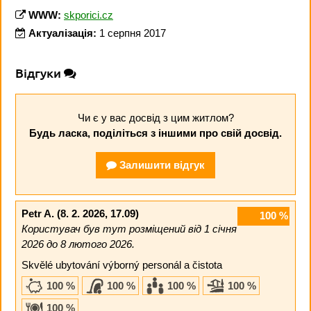
WWW:
skporici.cz
Актуалізація:
1 серпня 2017
Відгуки
Чи є у вас досвід з цим житлом?
Будь ласка, поділіться з іншими про свій досвід.
Залишити відгук
Petr A.
(8. 2. 2026, 17.09)
100
%
Користувач був тут розміщений від 1 січня
2026 до 8 лютого 2026.
Skvělé ubytování výborný personál a čistota
100 %
100 %
100 %
100 %
100 %