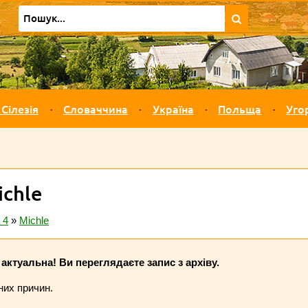
 Сілезія
Словаччина
Україна
Польща
Уго
ichle
 4
»
Michle
актуальна! Ви переглядаєте запис з архіву.
них причин.