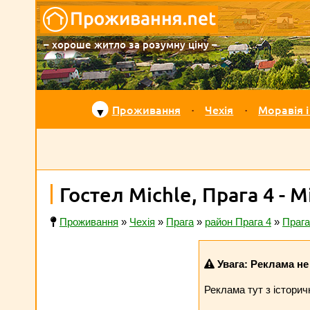
– хороше житло за розумну ціну –
Проживання
Чехія
Моравія і
▼
Гостел Michle, Прага 4 - M
Проживання
»
Чехія
»
Прага
»
район Прага 4
»
Прага
Увага: Реклама не 
Реклама тут з історич