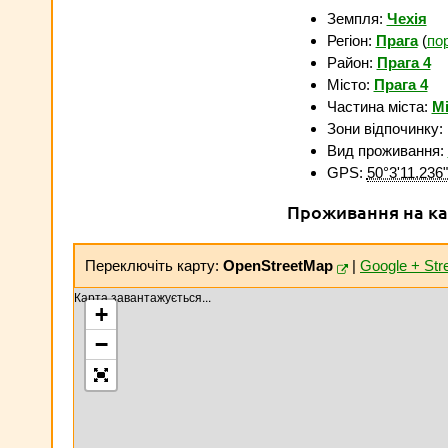
Земпля:
Чехія
Регіон:
Прага
(
по
Район:
Прага 4
Місто:
Прага 4
Частина міста:
Mi
Зони відпочинку:
Вид проживання:
GPS:
50°3'11.236
Проживання на ка
Переключіть карту:
OpenStreetMap
|
Google + Str
Карта завантажується...
+
−