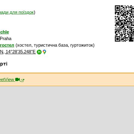
ради для поїздок
)
chle
 Praha
гостел
(хостел, туристична база, гуртожиток)
"N
,
14°28'35.248"E
рті
eetView