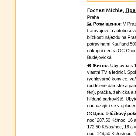
Гостел Michle,
Пра
Praha
Розміщення:
V Praz
tramvajové a autobusové
blízkosti nájezdu na Pr
potravinami Kaufland 50
nákupní centra OC Chod
Budějovická.
Житло:
Ubytovna s 1-
vlastní TV a lednicí. Sp
rychlovarné konvice, va
(oddělené dámské a pá
fén), pračka, žehlička a 
hlídané parkoviště. Ubyt
nacházející se v oploc
Ціна:
1-lůžkový pok
nocí 287,50 Kč/noc, 16 
172,50 Kč/os/noc, 16 a 
nocí 149,50 Kč/os/noc, 