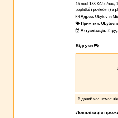
15 nocí 138 Kč/os/noc, 
poplatků i povlečení) a p
Адрес:
Ubytovna Mic
Примітки:
Ubytovna
Актуалізація:
2 гру
Відгуки
В даний час немає нія
Локалізація прож