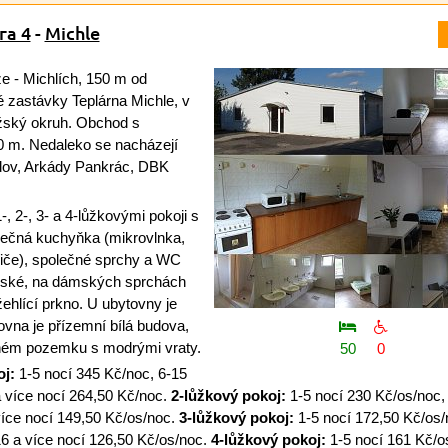
га 4
-
Michle
e - Michlích, 150 m od
 zastávky Teplárna Michle, v
ažský okruh. Obchod s
0 m. Nedaleko se nacházejí
ov, Arkády Pankrác, DBK
, 2-, 3- a 4-lůžkovými pokoji s
olečná kuchyňka (mikrovlnka,
řiče), společné sprchy a WC
nské, na dámských sprchách
žehlící prkno. U ubytovny je
ovna je přízemní bílá budova,
eném pozemku s modrými vraty.
50
0
oj:
1-5 nocí 345 Kč/noc, 6-15
a více nocí 264,50 Kč/noc.
2-lůžkový pokoj:
1-5 nocí 230 Kč/os/noc,
více nocí 149,50 Kč/os/noc.
3-lůžkový pokoj:
1-5 nocí 172,50 Kč/os/
16 a více nocí 126,50 Kč/os/noc.
4-lůžkový pokoj:
1-5 nocí 161 Kč/os