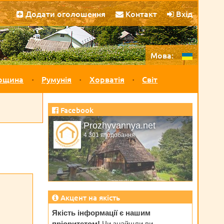
Додати оголошення
Контакт
Вхід
Мова:
рщина
Румунія
Хорватія
Світ
Facebook
Prozhyvannya.net
4 301 вподобання
Акцент на якість
Якість інформації є нашим
пріоритетом!
Чи знайшли ви