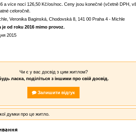
16 a více nocí 126,50 Kč/os/noc. Ceny jsou konečné (včetně DPH, v
latné celoročně.
hle, Veronika Baginská, Chodovská 8, 141 00 Praha 4 - Michle
 je od roku 2016 mimo provoz.
дня 2015
Чи є у вас досвід з цим житлом?
Будь ласка, поділіться з іншими про свій досвід.
Залишити відгук
кої думки про це житло.
ивання