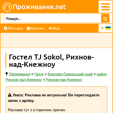
Реклама
Контакт
Вхід
Гостел TJ Sokol, Рихнов-
над-Кнежноу
Проживання
»
Чехія
»
Кралово-Градецький край
»
район
Рихнов-над-Кнежноу
»
Рихнов-над-Кнежноу
Увага: Реклама не актуальна! Ви переглядаєте
запис з архіву.
Реклама тут з історичних причин.