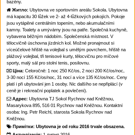
bazény.
Житло:
Ubytovna ve sportovním areálu Sokola. Ubytovna
má kapacitu 30 lůžek ve 2- až 4-lůžkových pokojích. Pokoje
jsou vytápěné centrálním topením, nebo akumulačními
kamny. Toalety a umývárny jsou na patře. Společná kuchyně,
vybavena běžným nádobím. Společenská místnost. V
tělocvičně úschovna jízdních kol. Možné pronajmout si
víceúčelové hřiště na volejbal s umělým povrchem, hřiště na
plážový volejbal, tři tenisové kurty, tělocvičnu pro míčové
sporty, malý sál pro stolní tenis, posilovnu.
Ціна:
Celoročně: 1 noc 250 Kč/os, 2 noci 200 Kč/os/noc,
3-30 nocí 155 Kč/os/noc, 31 nocí a více 135 Kč/os/noc. Ceny
platí i při ubytování jen 1 osoby. Nic dalšího se nepřiplácí (v
ceně je i rekreační poplatek a povlečení).
Адрес:
Ubytovna TJ Sokol Rychnov nad Kněžnou,
Masarykova 895, 516 01 Rychnov nad Kněžnou. Kontaktní
osoba: Ing. Petr Reichl, starosta Sokola Rychnov nad
Kněžnou.
Примітки:
Ubytovna je od roku 2016 trvale obsazena.
Актуалізація:
1 липня 2016