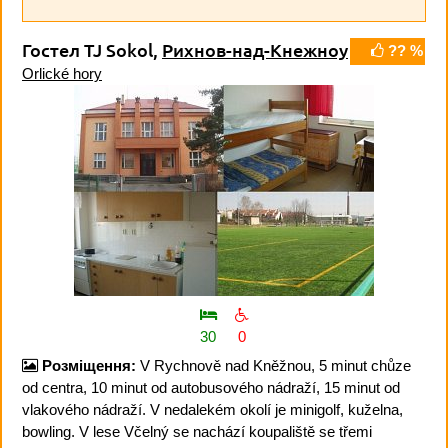
Гостел TJ Sokol,
Рихнов-над-Кнежноу
?? %
Orlické hory
30
0
Розміщення:
V Rychnově nad Kněžnou, 5 minut chůze
od centra, 10 minut od autobusového nádraží, 15 minut od
vlakového nádraží. V nedalekém okolí je minigolf, kuželna,
bowling. V lese Včelný se nachází koupaliště se třemi