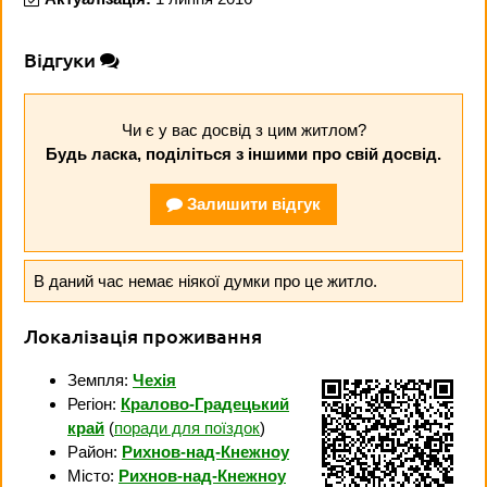
Відгуки
Чи є у вас досвід з цим житлом?
Будь ласка, поділіться з іншими про свій досвід.
Залишити відгук
В даний час немає ніякої думки про це житло.
Локалізація проживання
Земпля:
Чехія
Регіон:
Кралово-Градецький
край
(
поради для поїздок
)
Район:
Рихнов-над-Кнежноу
Місто:
Рихнов-над-Кнежноу