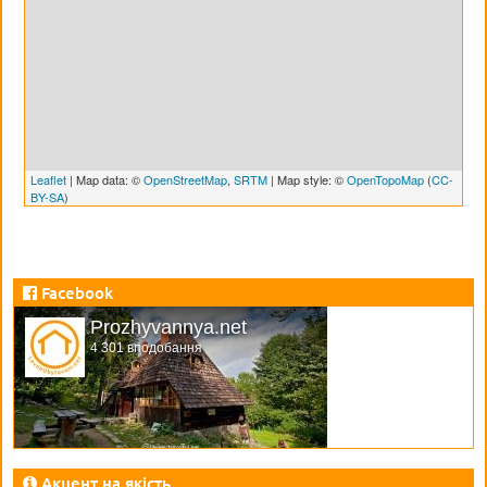
Leaflet
| Map data: ©
OpenStreetMap
,
SRTM
| Map style: ©
OpenTopoMap
(
CC-
BY-SA
)
Facebook
Prozhyvannya.net
4 301 вподобання
Акцент на якість