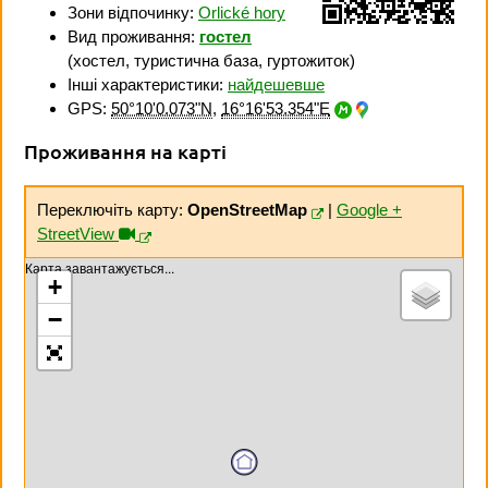
Зони відпочинку:
Orlické hory
Вид проживання:
гостел
(хостел, туристична база, гуртожиток)
Інші характеристики:
найдешевше
GPS:
50°10'0.073"N
,
16°16'53.354"E
Проживання на карті
Переключіть карту:
OpenStreetMap
|
Google +
StreetView
Карта завантажується...
+
−