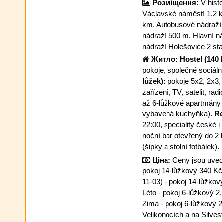
Розміщення:
V hist
Václavské náměstí 1,2 
km. Autobusové nádraží
nádraží 500 m. Hlavní n
nádraží Holešovice 2 st
Житло:
Hostel (140 
pokoje, společné sociáln
lůžek):
pokoje 5x2, 2x3, 
zařízení, TV, satelit, rad
až 6-lůžkové apartmány (
vybavená kuchyňka).
Re
22:00, speciality české 
noční bar otevřený do 2 
(šipky a stolní fotbálek).
Ціна:
Ceny jsou uve
pokoj 14-lůžkový 340 Kč
11-03) - pokoj 14-lůžkov
Léto - pokoj 6-lůžkový 2
Zima - pokoj 6-lůžkový 2
Velikonocích a na Silvest