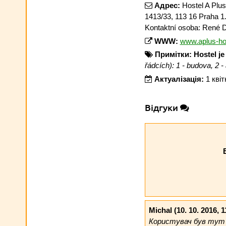
Адрес:
Hostel A Plus
1413/33, 113 16 Praha 1.
Kontaktní osoba: René D
WWW:
www.aplus-ho
Примітки:
Hostel j
řádcích): 1 - budova, 2 -
Актуалізація:
1 кві
Відгуки
Michal
(10. 10. 2016, 1
Користувач був тут р