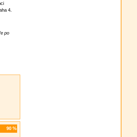
ci
aha 4.
ře po
90
%