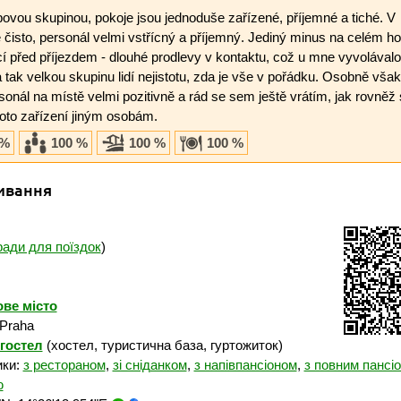
bovou skupinou, pokoje jsou jednoduše zařízené, příjemné a tiché. V
e čisto, personál velmi vstřícný a příjemný. Jediný minus na celém h
í před příjezdem - dlouhé prodlevy v kontaktu, což u mne vyvolávalo
tak velkou skupinu lidí nejistotu, zda je vše v pořádku. Osobně však
sonál na místě velmi pozitivně a rád se sem ještě vrátím, jak rovněž
to zařízení jiným osobám.
 %
100 %
100 %
100 %
ивання
ради для поїздок
)
ве місто
 Praha
гостел
(хостел, туристична база, гуртожиток)
ики:
з рестораном
,
зі сніданком
,
з напівпансіоном
,
з повним пансі
ю