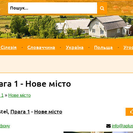
 Сілезія
Словаччина
Україна
Польща
Уго
ага 1 - Нове місто
 1
»
Нове місто
stel,
Прага 1
-
Нове місто
ефону
info@aplus