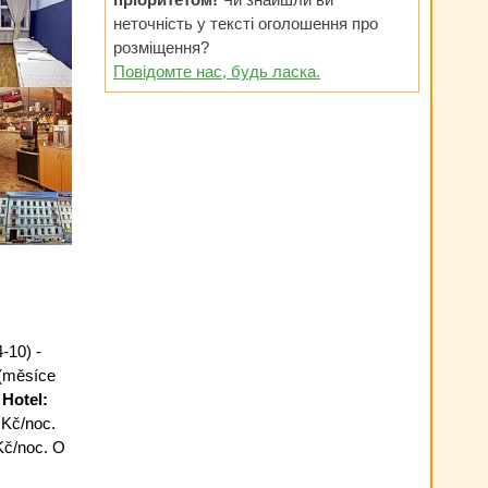
неточність у тексті оголошення про
розміщення?
Повідомте нас, будь ласка.
-10) -
 (měsíce
.
Hotel:
 Kč/noc.
Kč/noc. O