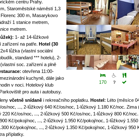
orickém centru Prahy.
km, Staroměstské náměstí 1,3
 Florenc 300 m, Masarykovo
ádraží 1 stanice metrem,
anice metrem.
lůžek):
1- až 14-lůžkové
í zařízení na patře.
Hotel (30
2x4 lůžka (vlastní sociální
iobudík, standard *** hotelu), 2-
vlastní soc. zařízení a plně
staurace:
otevřena 11:00-
i mezinárodní kuchyně, dále jako
170
hodin v noci. Hotelový klub
 Parkoviště pro auta i autobusy.
deny
včetně snídaně
i rekreačního poplatku.
Hostel:
Léto (měsíce 04
/os/noc, ..., 2-lůžkový 640 Kč/os/noc, 1-lůžkový 1.180 Kč/noc. Zima
ý 220 Kč/os/noc, ..., 2-lůžkový 500 Kč/os/noc, 1-lůžkový 800 Kč/noc
.900 Kč/pokoj/noc, ..., 2-lůžkový 1.950 Kč/pokoj/noc, 1-lůžkový 1.550
.300 Kč/pokoj/noc, ..., 2-lůžkový 1.350 Kč/pokoj/noc, 1-lůžkový 950 
ra příplatky.