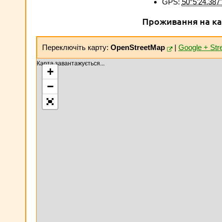
GPS:
50°5'24.387
Проживання на ка
Переключіть карту:
OpenStreetMap
|
Google + Str
Карта завантажується...
+
−