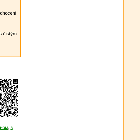
odnocení
 s čistým
оном
,
з