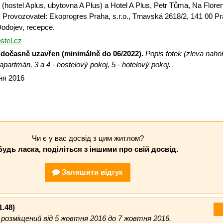
 (hostel Aplus, ubytovna A Plus) a Hotel A Plus, Petr Tůma, Na Floren
 Provozovatel: Ekoprogres Praha, s.r.o., Trnavská 2618/2, 141 00 Pr
odojev, recepce.
stel.cz
e dočasně uzavřen (minimálně do 06/2022).
Popis fotek (zleva naho
 apartmán, 3 a 4 - hostelový pokoj, 5 - hotelový pokoj.
тня 2016
Чи є у вас досвід з цим житлом?
Будь ласка, поділіться з іншими про свій досвід.
Залишити відгук
1.48)
озміщений від 5 жовтня 2016 до 7 жовтня 2016.