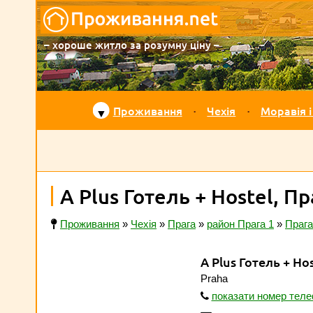
– хороше житло за розумну ціну –
Проживання
Чехія
Моравія і
▼
A Plus Готель + Hostel, Пр
Проживання
»
Чехія
»
Прага
»
район Прага 1
»
Прага
A Plus Готель + Ho
Praha
показати номер тел