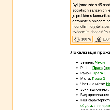
Byli jsme zde s 45 oso
sociálních zařízeních j
je problém s komunikac
obzvláště s ohledem na 
hodnotím ho(s)tel a per
svědomím doporučím to
100 %
100
Локалізація прож
Земпля:
Чехія
Регіон:
Прага
(
по
Район:
Прага 1
Місто:
Прага 1
Частина міста:
Но
Зони відпочинку:
Вид проживання:
Інші характерист
обідом
,
з вечере