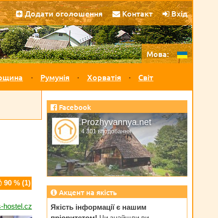
Додати оголошення
Контакт
Вхід
Мова:
рщина
Румунія
Хорватія
Світ
Facebook
Prozhyvannya.net
4 301 вподобання
90
% (
1
)
Акцент на якість
-hostel.cz
Якість інформації є нашим
пріоритетом!
Чи знайшли ви