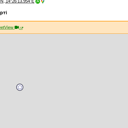
"N
,
14°26'13.954"E
рті
eetView