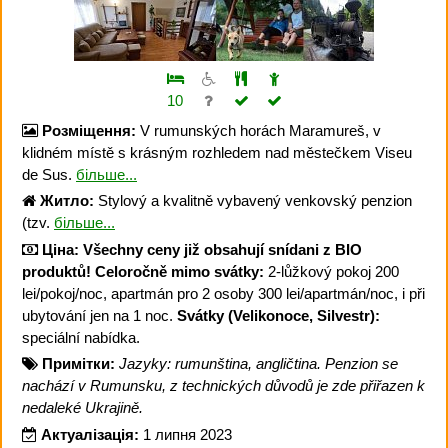
10
Розміщення:
V rumunských horách Maramureš, v
klidném místě s krásným rozhledem nad městečkem Viseu
de Sus.
більше...
Житло:
Stylový a kvalitně vybavený venkovský penzion
(tzv.
більше...
Ціна:
Všechny ceny již obsahují snídani z BIO
produktů!
Celoročně mimo svátky:
2-lůžkový pokoj 200
lei/pokoj/noc, apartmán pro 2 osoby 300 lei/apartmán/noc, i při
ubytování jen na 1 noc.
Svátky (Velikonoce, Silvestr):
speciální nabídka.
Примітки:
Jazyky: rumunština, angličtina. Penzion se
nachází v Rumunsku, z technických důvodů je zde přiřazen k
nedaleké Ukrajině.
Актуалізація:
1 липня 2023