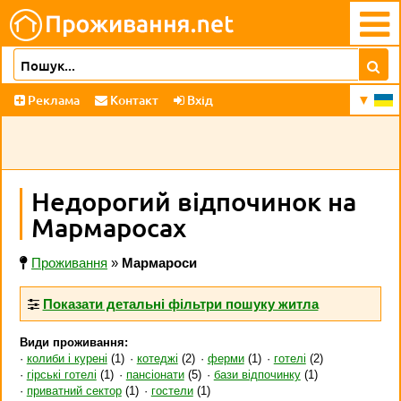
Реклама
Контакт
Вхід
Недорогий відпочинок на
Мармаросах
Проживання
»
Мармароси
Показати детальні фільтри пошуку житла
Види проживання:
колиби і курені
(1)
котеджі
(2)
ферми
(1)
готелі
(2)
гірські готелі
(1)
пансіонати
(5)
бази відпочинку
(1)
приватний сектор
(1)
гостели
(1)