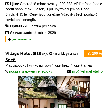
Ціна:
Celoročně mimo svátky: 320-393 lei/dům/noc (podle
počtu osob, max. 6 osob), i při ubytování jen na 1 noc.
Snídaně 35 lei. Ceny jsou konečné (včetně všech poplatků,
povlečení i energií).
Примітки:
Платна реклама.
Актуалізація:
2 квітня 2025
детальніше...
Village Hotel
(530 м)
,
Окна-Шугатаг
-
100 %
Бреб
Мармароси /
Гутинські гори
/
Гори Ігніш
/
Гори Лапуш
показати номер телефону
info@villagehotel.ro