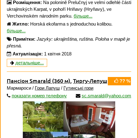
Розміщення:
Na polonině Prelučnyj ve velmi odlehlé části
ukrajinských Karpat, v pohoří Hriňavy (Hryňavy), ve
Verchovinském národním parku.
більше...
Житло:
Horská ekofarma s jednoduchou kolibou.
більше...
Примітки:
Jazyky: ukrajinština, ruština. Poloha v mapě je
přesná.
Актуалізація:
1 квітня 2018
детальніше...
Пансіон Smarald
(360 м)
,
Тиргу-Лепуш
?? %
Мармароси /
Гори Лапуш
/
Гутинські гори
показати номер телефону
sc.smarald@yahoo.com