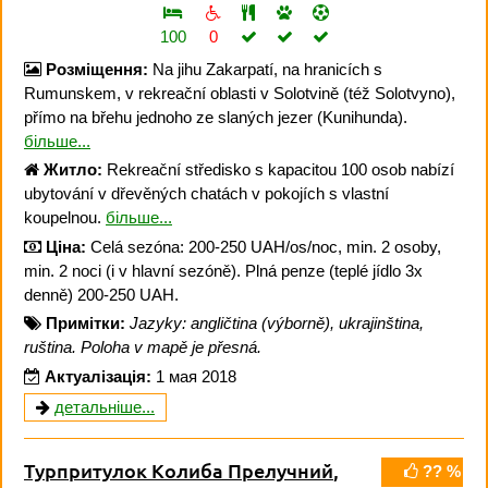
100
0
Розміщення:
Na jihu Zakarpatí, na hranicích s
Rumunskem, v rekreační oblasti v Solotvině (též Solotvyno),
přímo na břehu jednoho ze slaných jezer (Kunihunda).
більше...
Житло:
Rekreační středisko s kapacitou 100 osob nabízí
ubytování v dřevěných chatách v pokojích s vlastní
koupelnou.
більше...
Ціна:
Celá sezóna: 200-250 UAH/os/noc, min. 2 osoby,
min. 2 noci (i v hlavní sezóně). Plná penze (teplé jídlo 3x
denně) 200-250 UAH.
Примітки:
Jazyky: angličtina (výborně), ukrajinština,
ruština. Poloha v mapě je přesná.
Актуалізація:
1 мая 2018
детальніше...
Турпритулок Колиба Прелучний
,
?? %