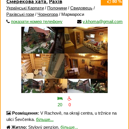
Смерекова хата
,
Рахів
80 %
Українські Карпати
/
Полонини
/
Свидовець
/
Рахівські гори
/
Чорногора
/ Мармароси
показати номер телефону
v.khoma@gmail.com
20
0
Розміщення:
V Rachově, na okraji centra, u tržnice na
ulici Ševčenka.
більше...
Житло:
Stylový penzion.
більше...