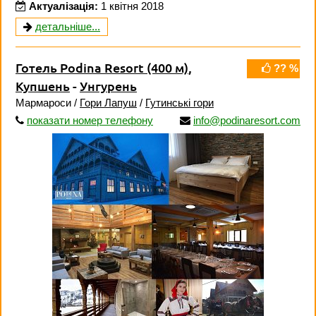
Актуалізація:
1 квітня 2018
детальніше...
Готель Podina Resort
(400 м)
,
?? %
Купшень
-
Унгурень
Мармароси /
Гори Лапуш
/
Гутинські гори
показати номер телефону
info@podinaresort.com