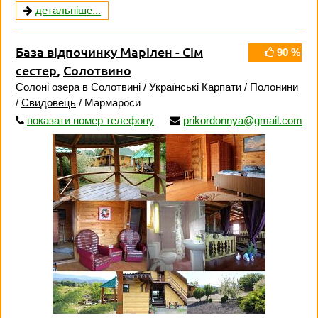
детальніше...
База відпочинку Марілен - Сім
90 %
сестер
,
Солотвино
Солоні озера в Солотвині
/
Українські Карпати
/
Полонини
/
Свидовець
/ Мармароси
показати номер телефону
prikordonnya@gmail.com