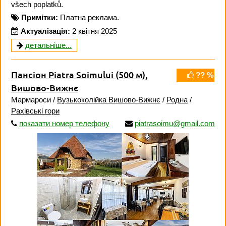
všech poplatků.
Примітки:
Платна реклама.
Актуалізація:
2 квітня 2025
детальніше...
Пансіон Piatra Soimului
(500 м)
,
?? %
Вишово-Вижнє
Мармароси /
Вузькоколійка Вишово-Вижнє
/
Родна
/
Рахівські гори
показати номер телефону
piatrasoimu@gmail.com