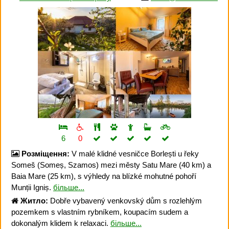
6
0
Розміщення:
V malé klidné vesničce Borlești u řeky
Someš (Someș, Szamos) mezi městy Satu Mare (40 km) a
Baia Mare (25 km), s výhledy na blízké mohutné pohoří
Munții Igniș.
більше...
Житло:
Dobře vybavený venkovský dům s rozlehlým
pozemkem s vlastním rybníkem, koupacím sudem a
dokonalým klidem k relaxaci.
більше...