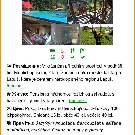
18
0
Розміщення:
V krásném přírodním prostředí v podhůří
hor Muntii Lapusului, 2 km jižně od centra městečka Targu
Lapuš, které je centrem národopisného regionu Lapuš.
більше...
Житло:
Penzion s nádhernou rozlehlou zahradou, s
bazénem i rybníčky k rybaření.
більше...
Ціна:
Pokoj 1-lůžkový 80 lei/pokoj/noc, 2-lůžkový 100
lei/pokoj/noc. Snídaně 15 lei, oběd 40 lei, večeře 40 lei.
Примітки:
Jazyky: rumunština, francouzština, italština,
maďarština, angličtina. Odkaz do mapy je přesný.