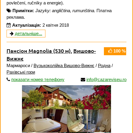
povlečení, ručníky a energie).
Примітки:
Jazyky: angličtina, rumunština.
Платна
реклама.
Актуалізація:
2 квітня 2018
детальніше...
Пансіон Magnolia
(530 м)
,
Вишово-
100 %
Вижнє
Мармароси /
Вузькоколійка Вишово-Вижнє
/
Родна
/
Рахівські гори
показати номер телефону
info@cazareviseu.ro