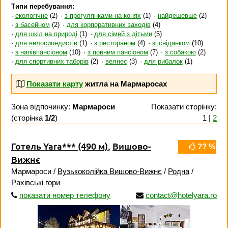
Типи перебування:
екологічне
(2)
з прогулянками на конях
(1)
найдешевше
(2)
з басейном
(2)
для корпоративних заходів
(4)
для шкіл на природі
(1)
для сімей з дітьми
(5)
для велосипедистів
(1)
з рестораном
(4)
зі сніданком
(10)
з напівпансіоном
(10)
з повним пансіоном
(7)
з собакою
(2)
для спортивних таборів
(2)
велнес
(3)
для рибалок
(1)
Показати карту
житла на Мармаросах
Зона відпочинку:
Мармароси
Показати сторінку:
(сторінка
1/2
)
1 |
2
Готель Yara***
(490 м)
,
Вишово-
?? %
Вижнє
Мармароси /
Вузькоколійка Вишово-Вижнє
/
Родна
/
Рахівські гори
показати номер телефону
contact@hotelyara.ro