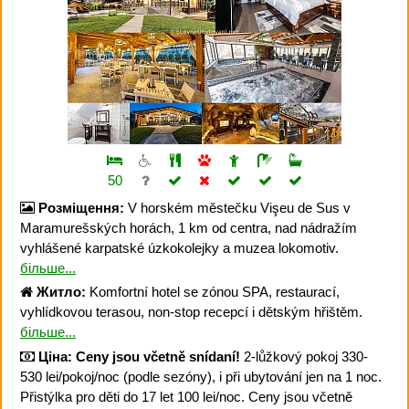
50
Розміщення:
V horském městečku Vişeu de Sus v
Maramurešských horách, 1 km od centra, nad nádražím
vyhlášené karpatské úzkokolejky a muzea lokomotiv.
більше...
Житло:
Komfortní hotel se zónou SPA, restaurací,
vyhlídkovou terasou, non-stop recepcí i dětským hřištěm.
більше...
Ціна:
Ceny jsou včetně snídaní!
2-lůžkový pokoj 330-
530 lei/pokoj/noc (podle sezóny), i při ubytování jen na 1 noc.
Přistýlka pro děti do 17 let 100 lei/noc. Ceny jsou včetně