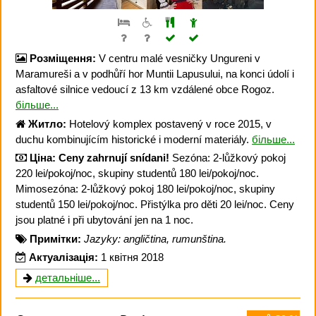
Розміщення:
V centru malé vesničky Ungureni v
Maramureši a v podhůří hor Muntii Lapusului, na konci údolí i
asfaltové silnice vedoucí z 13 km vzdálené obce Rogoz.
більше...
Житло:
Hotelový komplex postavený v roce 2015, v
duchu kombinujícím historické i moderní materiály.
більше...
Ціна:
Ceny zahrnují snídani!
Sezóna: 2-lůžkový pokoj
220 lei/pokoj/noc, skupiny studentů 180 lei/pokoj/noc.
Mimosezóna: 2-lůžkový pokoj 180 lei/pokoj/noc, skupiny
studentů 150 lei/pokoj/noc. Přistýlka pro děti 20 lei/noc. Ceny
jsou platné i při ubytování jen na 1 noc.
Примітки:
Jazyky: angličtina, rumunština.
Актуалізація:
1 квітня 2018
детальніше...