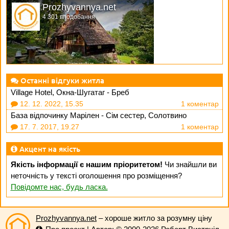
Prozhyvannya.net
4 301 вподобання
Останні відгуки житла
Village Hotel, Окна-Шугатаг - Бреб
12. 12. 2022, 15.35
1 коментар
База відпочинку Марілен - Сім сестер, Солотвино
17. 7. 2017, 19.27
1 коментар
Акцент на якість
Якість інформації є нашим пріоритетом!
Чи знайшли ви
неточність у тексті оголошення про розміщення?
Повідомте нас, будь ласка.
Prozhyvannya.net
– хороше житло за розумну ціну