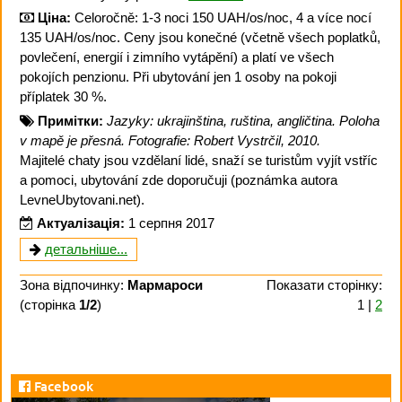
Ціна:
Celoročně: 1-3 noci 150 UAH/os/noc, 4 a více nocí
135 UAH/os/noc. Ceny jsou konečné (včetně všech poplatků,
povlečení, energií i zimního vytápění) a platí ve všech
pokojích penzionu. Při ubytování jen 1 osoby na pokoji
příplatek 30 %.
Примітки:
Jazyky: ukrajinština, ruština, angličtina. Poloha
v mapě je přesná. Fotografie: Robert Vystrčil, 2010.
Majitelé chaty jsou vzdělaní lidé, snaží se turistům vyjít vstříc
a pomoci, ubytování zde doporučuji (poznámka autora
LevneUbytovani.net).
Актуалізація:
1 серпня 2017
детальніше...
Зона відпочинку:
Мармароси
Показати сторінку:
(сторінка
1/2
)
1 |
2
Facebook