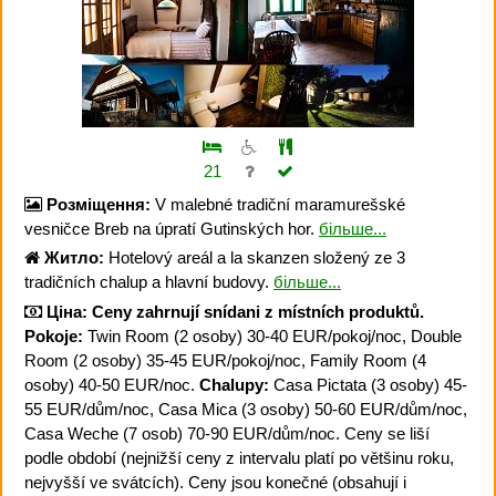
21
Розміщення:
V malebné tradiční maramurešské
vesničce Breb na úpratí Gutinských hor.
більше...
Житло:
Hotelový areál a la skanzen složený ze 3
tradičních chalup a hlavní budovy.
більше...
Ціна:
Ceny zahrnují snídani z místních produktů.
Pokoje:
Twin Room (2 osoby) 30-40 EUR/pokoj/noc, Double
Room (2 osoby) 35-45 EUR/pokoj/noc, Family Room (4
osoby) 40-50 EUR/noc.
Chalupy:
Casa Pictata (3 osoby) 45-
55 EUR/dům/noc, Casa Mica (3 osoby) 50-60 EUR/dům/noc,
Casa Weche (7 osob) 70-90 EUR/dům/noc. Ceny se liší
podle období (nejnižší ceny z intervalu platí po většinu roku,
nejvyšší ve svátcích). Ceny jsou konečné (obsahují i