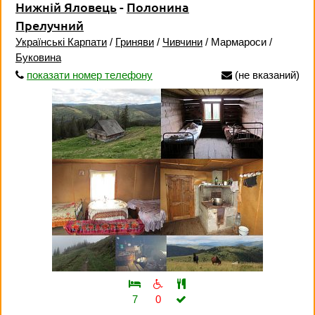
Нижній Яловець
-
Полонина
Прелучний
Українські Карпати
/
Гриняви
/
Чивчини
/ Мармароси /
Буковина
показати номер телефону
(не вказаний)
7
0