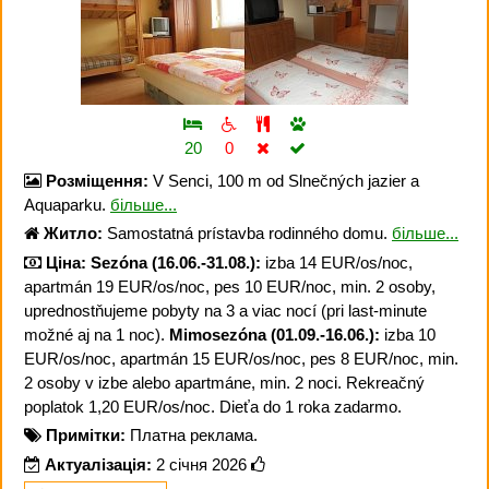
20
0
Розміщення:
V Senci, 100 m od Slnečných jazier a
Aquaparku.
більше...
Житло:
Samostatná prístavba rodinného domu.
більше...
Ціна:
Sezóna (16.06.-31.08.):
izba 14 EUR/os/noc,
apartmán 19 EUR/os/noc, pes 10 EUR/noc, min. 2 osoby,
uprednostňujeme pobyty na 3 a viac nocí (pri last-minute
možné aj na 1 noc).
Mimosezóna (01.09.-16.06.):
izba 10
EUR/os/noc, apartmán 15 EUR/os/noc, pes 8 EUR/noc, min.
2 osoby v izbe alebo apartmáne, min. 2 noci. Rekreačný
poplatok 1,20 EUR/os/noc. Dieťa do 1 roka zadarmo.
Примітки:
Платна реклама.
Актуалізація:
2 січня 2026