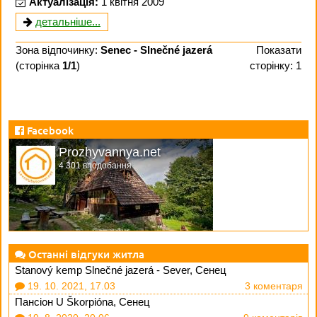
Актуалізація:
1 квітня 2009
детальніше...
Зона відпочинку:
Senec - Slnečné jazerá
Показати
(сторінка
1/1
)
сторінку: 1
Facebook
Prozhyvannya.net
4 301 вподобання
Останні відгуки житла
Stanový kemp Slnečné jazerá - Sever, Сенец
19. 10. 2021, 17.03
3 коментаря
Пансіон U Škorpióna, Сенец