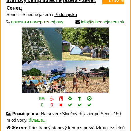
90 %
Сенец
Senec - Slnečné jazerá /
Podunajsko
показати номер телефону
info@slnecnejazera.sk
0
0
Розміщення:
Na severe Slnečných jazier pri Senci, 150
m od vody.
більше...
Житло:
Priestranný stanový kemp s prevádzkou cez letnú