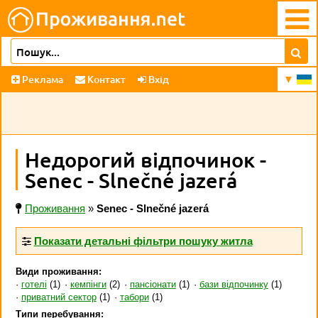
Реклама
Контакт
Вхід
Недорогий відпочинок -
Senec - Slnečné jazerá
Проживання
»
Senec - Slnečné jazerá
Показати детальні фільтри пошуку житла
Види проживання:
готелі
(1)
кемпінги
(2)
пансіонати
(1)
бази відпочинку
(1)
приватний сектор
(1)
табори
(1)
Типи перебування: