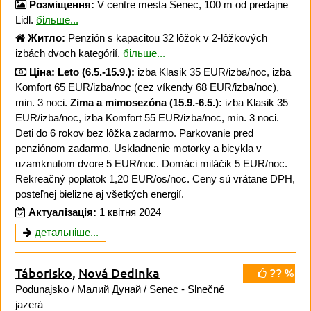
Розміщення:
V centre mesta Senec, 100 m od predajne
Lidl.
більше...
Житло:
Penzión s kapacitou 32 lôžok v 2-lôžkových
izbách dvoch kategórií.
більше...
Ціна:
Leto (6.5.-15.9.):
izba Klasik 35 EUR/izba/noc, izba
Komfort 65 EUR/izba/noc (cez víkendy 68 EUR/izba/noc),
min. 3 noci.
Zima a mimosezóna (15.9.-6.5.):
izba Klasik 35
EUR/izba/noc, izba Komfort 55 EUR/izba/noc, min. 3 noci.
Deti do 6 rokov bez lôžka zadarmo. Parkovanie pred
penziónom zadarmo. Uskladnenie motorky a bicykla v
uzamknutom dvore 5 EUR/noc. Domáci miláčik 5 EUR/noc.
Rekreačný poplatok 1,20 EUR/os/noc. Ceny sú vrátane DPH,
posteľnej bielizne aj všetkých energií.
Актуалізація:
1 квітня 2024
детальніше...
Táborisko
,
Nová Dedinka
?? %
Podunajsko
/
Малий Дунай
/ Senec - Slnečné
jazerá