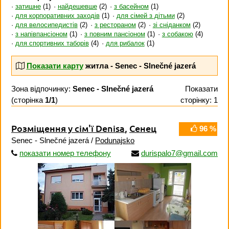
затишне
(1)
найдешевше
(2)
з басейном
(1)
для корпоративних заходів
(1)
для сімей з дітьми
(2)
для велосипедистів
(2)
з рестораном
(2)
зі сніданком
(2)
з напівпансіоном
(1)
з повним пансіоном
(1)
з собакою
(4)
для спортивних таборів
(4)
для рибалок
(1)
Показати карту
житла - Senec - Slnečné jazerá
Зона відпочинку:
Senec - Slnečné jazerá
Показати
(сторінка
1/1
)
сторінку: 1
Розміщення у сім'ї Denisa
,
Сенец
96 %
Senec - Slnečné jazerá /
Podunajsko
показати номер телефону
durispalo7@gmail.com