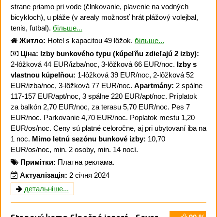
strane priamo pri vode (člnkovanie, plavenie na vodných
bicykloch), u pláže (v arealy možnosť hrát plážový volejbal,
tenis, futbal).
більше...
Житло:
Hotel s kapacitou 49 lôžok.
більше...
Ціна:
Izby bunkového typu (kúpeľňu zdieľajú 2 izby):
2-lôžková 44 EUR/izba/noc, 3-lôžková 66 EUR/noc.
Izby s
vlastnou kúpelňou:
1-lôžková 39 EUR/noc, 2-lôžková 52
EUR/izba/noc, 3-lôžková 77 EUR/noc.
Apartmány:
2 spálne
117-157 EUR/apt/noc, 3 spálne 220 EUR/apt/noc. Príplatok
za balkón 2,70 EUR/noc, za terasu 5,70 EUR/noc. Pes 7
EUR/noc. Parkovanie 4,70 EUR/noc. Poplatok mestu 1,20
EUR/os/noc. Ceny sú platné celoročne, aj pri ubytovaní iba na
1 noc.
Mimo letnú sezónu bunkové izby:
10,70
EUR/os/noc, min. 2 osoby, min. 14 nocí.
Примітки:
Платна реклама.
Актуалізація:
2 січня 2024
детальніше...
Stanový kemp Slnečné jazerá - Sever
,