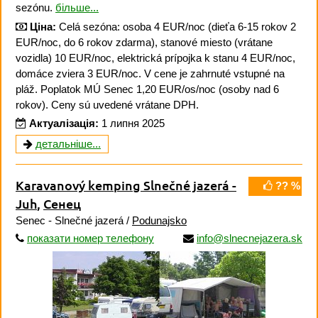
sezónu.
більше...
Ціна:
Celá sezóna: osoba 4 EUR/noc (dieťa 6-15 rokov 2
EUR/noc, do 6 rokov zdarma), stanové miesto (vrátane
vozidla) 10 EUR/noc, elektrická prípojka k stanu 4 EUR/noc,
domáce zviera 3 EUR/noc. V cene je zahrnuté vstupné na
pláž. Poplatok MÚ Senec 1,20 EUR/os/noc (osoby nad 6
rokov). Ceny sú uvedené vrátane DPH.
Актуалізація:
1 липня 2025
детальніше...
Karavanový kemping Slnečné jazerá -
?? %
Juh
,
Сенец
Senec - Slnečné jazerá /
Podunajsko
показати номер телефону
info@slnecnejazera.sk