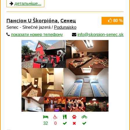
детальніше...
Пансіон U Škorpióna
,
Сенец
80 %
Senec - Slnečné jazerá /
Podunajsko
показати номер телефону
info@skorpion-senec.sk
32
0