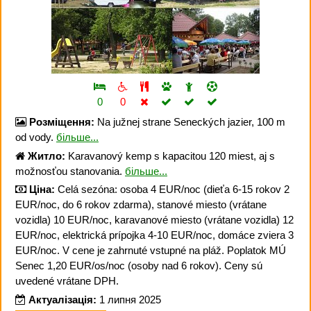
0
0
Розміщення:
Na južnej strane Seneckých jazier, 100 m
od vody.
більше...
Житло:
Karavanový kemp s kapacitou 120 miest, aj s
možnosťou stanovania.
більше...
Ціна:
Celá sezóna: osoba 4 EUR/noc (dieťa 6-15 rokov 2
EUR/noc, do 6 rokov zdarma), stanové miesto (vrátane
vozidla) 10 EUR/noc, karavanové miesto (vrátane vozidla) 12
EUR/noc, elektrická prípojka 4-10 EUR/noc, domáce zviera 3
EUR/noc. V cene je zahrnuté vstupné na pláž. Poplatok MÚ
Senec 1,20 EUR/os/noc (osoby nad 6 rokov). Ceny sú
uvedené vrátane DPH.
Актуалізація:
1 липня 2025