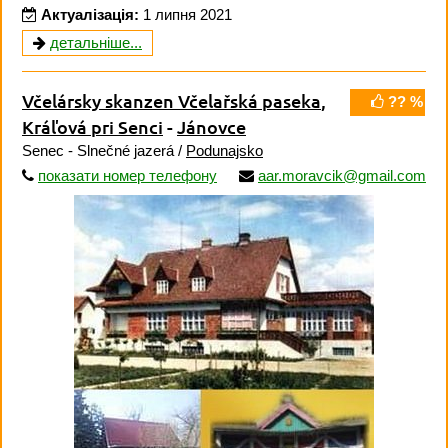
Актуалізація:
1 липня 2021
детальніше...
Včelársky skanzen Včelařská paseka
,
?? %
Kráľová pri Senci
-
Jánovce
Senec - Slnečné jazerá /
Podunajsko
показати номер телефону
aar.moravcik@gmail.com