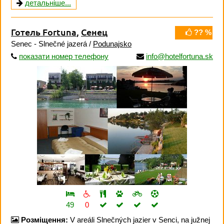
детальніше...
Готель Fortuna
,
Сенец
?? %
Senec - Slnečné jazerá /
Podunajsko
показати номер телефону
info@hotelfortuna.sk
49
0
Розміщення:
V areáli Slnečných jazier v Senci, na južnej