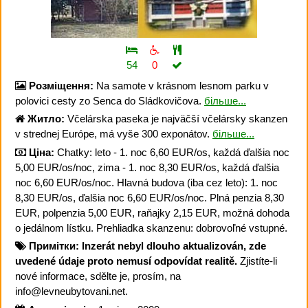
54
0
Розміщення:
Na samote v krásnom lesnom parku v
polovici cesty zo Senca do Sládkovičova.
більше...
Житло:
Včelárska paseka je najväčší včelársky skanzen
v strednej Európe, má vyše 300 exponátov.
більше...
Ціна:
Chatky: leto - 1. noc 6,60 EUR/os, každá ďalšia noc
5,00 EUR/os/noc, zima - 1. noc 8,30 EUR/os, každá ďalšia
noc 6,60 EUR/os/noc. Hlavná budova (iba cez leto): 1. noc
8,30 EUR/os, ďalšia noc 6,60 EUR/os/noc. Plná penzia 8,30
EUR, polpenzia 5,00 EUR, raňajky 2,15 EUR, možná dohoda
o jedálnom lístku. Prehliadka skanzenu: dobrovoľné vstupné.
Примітки:
Inzerát nebyl dlouho aktualizován, zde
uvedené údaje proto nemusí odpovídat realitě.
Zjistíte-li
nové informace, sdělte je, prosím, na
info@levneubytovani.net.