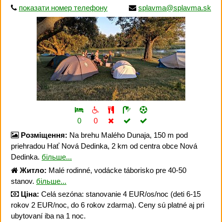
показати номер телефону
splavma@splavma.sk
0
0
Розміщення:
Na brehu Malého Dunaja, 150 m pod
priehradou Hať Nová Dedinka, 2 km od centra obce Nová
Dedinka.
більше...
Житло:
Malé rodinné, vodácke táborisko pre 40-50
stanov.
більше...
Ціна:
Celá sezóna: stanovanie 4 EUR/os/noc (deti 6-15
rokov 2 EUR/noc, do 6 rokov zdarma). Ceny sú platné aj pri
ubytovaní iba na 1 noc.