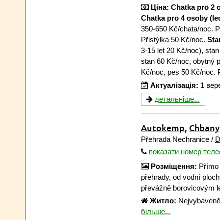
Ціна:
Chatka pro 2 
Chatka pro 4 osoby (led
350-650 Kč/chata/noc. P
Přistýlka 50 Kč/noc.
Sta
3-15 let 20 Kč/noc), sta
stan 60 Kč/noc, obytný p
Kč/noc, pes 50 Kč/noc. Př
Актуалізація:
1 вер
детальніше...
Autokemp
,
Chbany
Přehrada Nechranice /
D
показати номер тел
Розміщення:
Přímo 
přehrady, od vodní ploc
převážně borovicovým 
Житло:
Nejvybaveněj
більше...