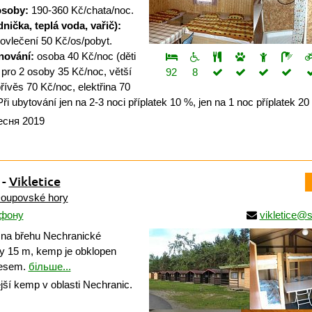
osoby:
190-360 Kč/chata/noc.
nička, teplá voda, vařič):
ovlečení 50 Kč/os/pobyt.
nování:
osoba 40 Kč/noc (děti
n pro 2 osoby 35 Kč/noc, větší
92
8
řívěs 70 Kč/noc, elektřina 70
i ubytování jen na 2-3 noci příplatek 10 %, jen na 1 noc příplatek 20
есня 2019
-
Vikletice
oupovské hory
ефону
vikletice@
na břehu Nechranické
hy 15 m, kemp je obklopen
lesem.
більше...
ší kemp v oblasti Nechranic.