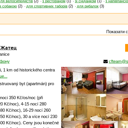
для велосипедистів
(2)
з рестораном
(1)
зі сніданком
(1)
з напівпансі
з собакою
(2)
для спортивних таборів
(2)
для рибалок
(3)
Показати с
,
Жатец
anice
ефону
cfteam@s
, 1 km od historického centra
е...
truovaný byt (apartmán) pro
noci 350 Kč/os/noc (při
0 Kč/noc), 4-15 nocí 280
380 Kč/noc), 16-29 nocí 260
50 Kč/noc), 30 a více nocí 230
300 Kč/noc). Ceny jsou konečné