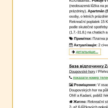
Kč/chata/noc.
Pokoje v 
(neobsazená lůžka na poko
prázdniny).
Apartmán (5
osoby, o letních prázdni
Rekreační poplatek 15 Kč
podle skutečné spotřeby. 
(1.7.-31.8.) na chatách 
Примітки:
Платна р
Актуалізація:
2 січ
детальніше...
База відпочинку Z
Doupovské hory
/ Přehr
показати номер тел
Розміщення:
V osad
Doupovských hor na půl
Ohří a Kadaní, poblíž ř
Житло:
Rekreační stř
2- až 6-lůžkových pokoj