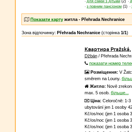
для сімей з дітьми
(2)
з повним пансіоном
(1)
Показати карту
житла - Přehrada Nechranice
Зона відпочинку:
Přehrada Nechranice
(сторінка
1/1
)
Квартира Pražská
Džbán
/ Přehrada Nechr
показати номер тел
Розміщення:
V Žatci
směrem na Louny.
більш
Житло:
Nově zrekons
max. 5 osob.
більше...
Ціна:
Celoročně: 1-3 
ubytování jen 1 osoby 42
Kč/os/noc (jen 1 osoba 
Kč/os/noc (jen 1 osoba 3
Kč/os/noc (jen 1 osoba 