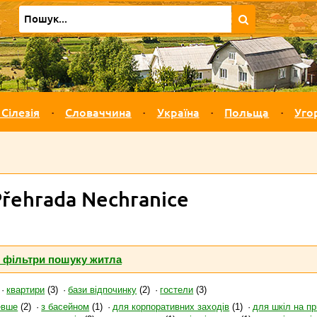
 Сілезія
Словаччина
Україна
Польща
Уго
řehrada Nechranice
і фільтри пошуку житла
квартири
(3)
бази відпочинку
(2)
гостели
(3)
евше
(2)
з басейном
(1)
для корпоративних заходів
(1)
для шкіл на пр