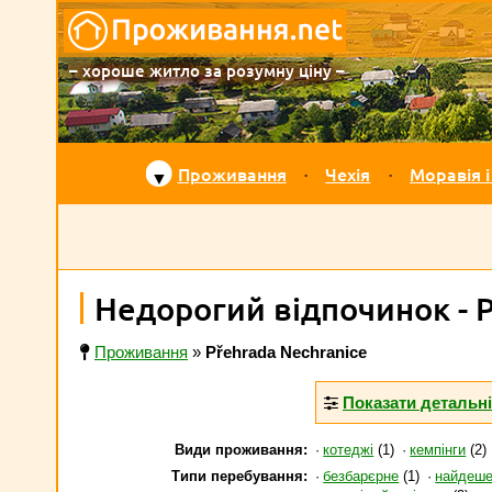
– хороше житло за розумну ціну –
Проживання
Чехія
Моравія і
▼
Недорогий відпочинок - P
Проживання
»
Přehrada Nechranice
Показати детальн
Види проживання:
котеджі
(1)
кемпінги
(2)
Типи перебування:
безбарєрне
(1)
найдеш