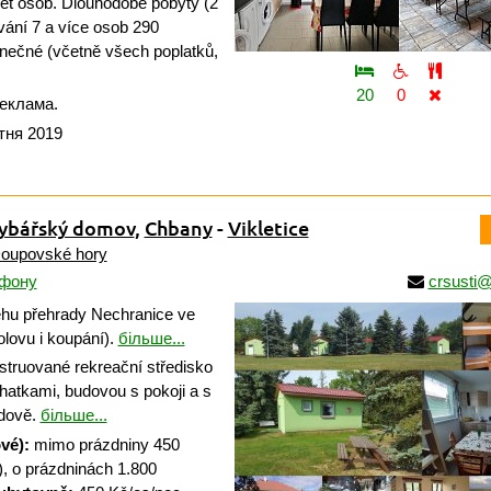
et osob. Dlouhodobé pobyty (2
vání 7 a více osob 290
nečné (včetně všech poplatků,
20
0
еклама.
тня 2019
ybářský domov
,
Chbany
-
Vikletice
oupovské hory
ефону
crsusti@
hu přehrady Nechranice ve
olovu i koupání).
більше...
truované rekreační středisko
chatkami, budovou s pokoji a s
dově.
більше...
vé):
mimo prázdniny 450
), o prázdninách 1.800