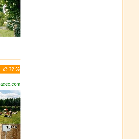
?? %
radec.com