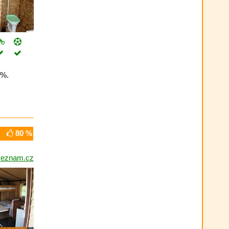
 %.
80 %
seznam.cz