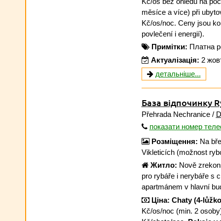
Kč/os bez ohledu na poč
měsíce a více) při ubyto
Kč/os/noc. Ceny jsou ko
povlečení i energií).
Примітки:
Платна р
Актуалізація:
2 жов
детальніше...
База відпочинку R
Přehrada Nechranice /
D
показати номер тел
Розміщення:
Na bře
Vikleticích (možnost ryb
Житло:
Nově zrekons
pro rybáře i nerybáře s 
apartmánem v hlavní bu
Ціна:
Chaty (4-lůžko
Kč/os/noc (min. 2 osoby