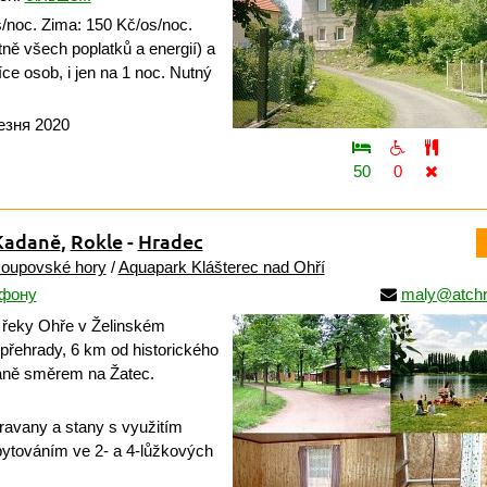
/noc. Zima: 150 Kč/os/noc.
ně všech poplatků a energií) a
více osob, i jen na 1 noc. Nutný
езня 2020
50
0
Kadaně
,
Rokle
-
Hradec
oupovské hory
/
Aquapark Klášterec nad Ohří
ефону
maly@atch
 řeky Ohře v Želinském
řehrady, 6 km od historického
aně směrem na Žatec.
avany a stany s využitím
ubytováním ve 2- a 4-lůžkových