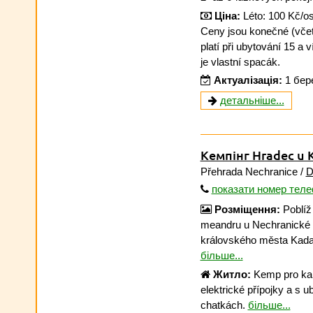
Ціна:
Léto: 100 Kč/os
Ceny jsou konečné (včet
platí při ubytování 15 a 
je vlastní spacák.
Актуалізація:
1 бер
детальніше...
Кемпінг Hradec u 
Přehrada Nechranice /
D
показати номер тел
Розміщення:
Poblíž
meandru u Nechranické p
královského města Kad
більше...
Житло:
Kemp pro kar
elektrické přípojky a s 
chatkách.
більше...