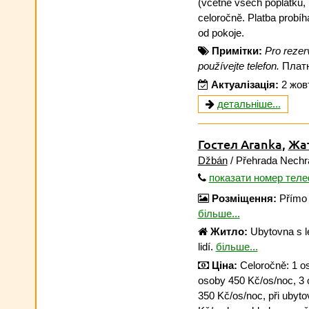
(včetně všech poplatků, p
celoročně. Platba probíh
od pokoje.
Примітки:
Pro rezer
používejte telefon.
Платн
Актуалізація:
2 жов
детальніше...
Гостел Aranka
,
Жа
Džbán
/ Přehrada Nechr
показати номер тел
Розміщення:
Přímo 
більше...
Житло:
Ubytovna s l
lidí.
більше...
Ціна:
Celoročně: 1 os
osoby 450 Kč/os/noc, 3 
350 Kč/os/noc, při ubyto