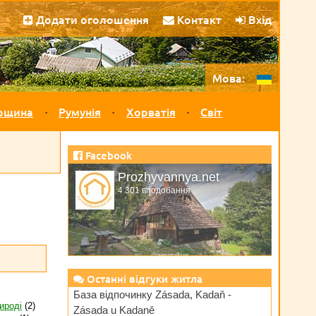
Додати оголошення
Контакт
Вхід
Мова:
рщина
Румунія
Хорватія
Світ
Facebook
Prozhyvannya.net
4 301 вподобання
Останні відгуки житла
База відпочинку Zásada, Kadaň -
ироді
(2)
Zásada u Kadaně