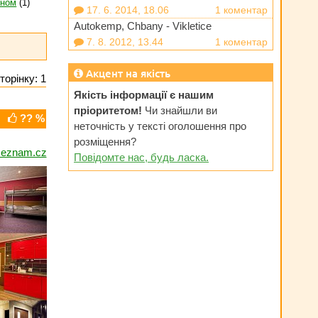
оном
(1)
17. 6. 2014, 18.06
1 коментар
Autokemp, Chbany - Vikletice
7. 8. 2012, 13.44
1 коментар
Акцент на якість
торінку: 1
Якість інформації є нашим
пріоритетом!
Чи знайшли ви
?? %
неточність у тексті оголошення про
розміщення?
eznam.cz
Повідомте нас, будь ласка.