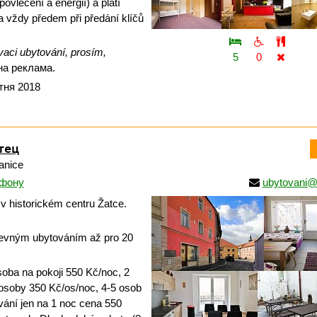
ovlečení a energií) a platí
a vždy předem při předání klíčů
vaci ubytování, prosím,
5
0
а реклама.
тня 2018
тец
anice
ефону
ubytovani@
v historickém centru Žatce.
evným ubytováním až pro 20
oba na pokoji 550 Kč/noc, 2
osoby 350 Kč/os/noc, 4-5 osob
vání jen na 1 noc cena 550