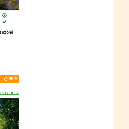
v sezóně
95 %
seznam.cz