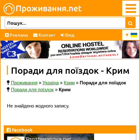
Реклама
Контакт
Вхід
Поради для поїздок - Крим
Проживання
»
Україна
»
Крим
»
Поради для поїздок
Поради для поїздок
»
Крим
Не знайдено жодного запису.
Facebook
Prozhyvannya.net