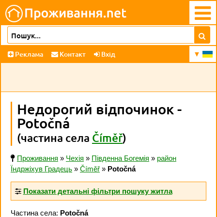
Реклама
Контакт
Вхід
Недорогий відпочинок -
Potočná
(частина села
Číměř
)
Проживання
»
Чехія
»
Південна Богемія
»
район
Їндржіхув Градець
»
Číměř
»
Potočná
Показати детальні фільтри пошуку житла
Частина села:
Potočná