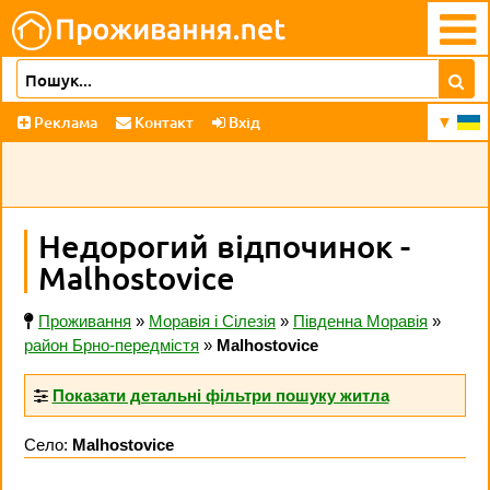
Реклама
Контакт
Вхід
Недорогий відпочинок -
Malhostovice
Проживання
»
Моравія і Сілезія
»
Південна Моравія
»
район Брно-передмістя
»
Malhostovice
Показати детальні фільтри пошуку житла
Село:
Malhostovice