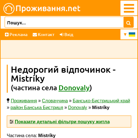
Реклама
Контакт
Вхід
Недорогий відпочинок -
Mistríky
(частина села
Donovaly
)
Проживання
»
Словаччина
»
Бансько-Бистрицький край
»
район Банська Бистриця
»
Donovaly
»
Mistríky
Показати детальні фільтри пошуку житла
Частина села:
Mistríky