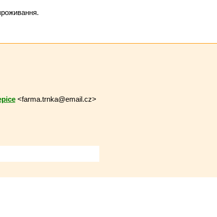
проживання.
epice
<farma.trnka@email.cz>