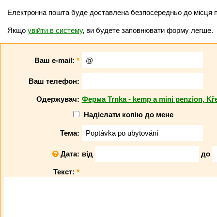
Електронна пошта буде доставлена безпосередньо до місця 
Якщо
увійти в систему
, ви будете заповнювати форму легше.
Ваш e-mail:
*
Ваш телефон:
Одержувач:
Ферма Trnka - kemp a mini penzion, Kř
Надіслати копію до мене
Тема:
Дата:
від
до
Текст:
*