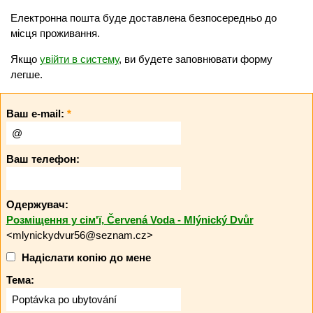
Електронна пошта буде доставлена безпосередньо до
місця проживання.
Якщо
увійти в систему
, ви будете заповнювати форму
легше.
Ваш e-mail:
*
Ваш телефон:
Одержувач:
Розміщення у сім'ї, Červená Voda - Mlýnický Dvůr
<mlynickydvur56@seznam.cz>
Надіслати копію до мене
Тема: