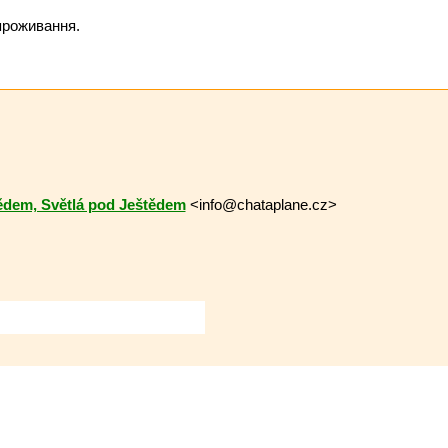
проживання.
dem, Světlá pod Ještědem
<info@chataplane.cz>