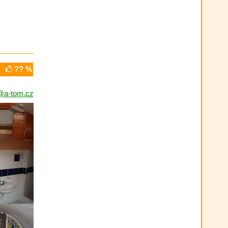
?? %
@a-tom.cz