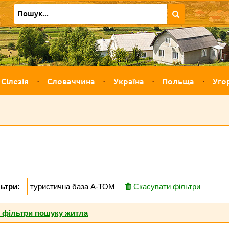
 Сілезія
Словаччина
Україна
Польща
Уго
ьтри:
туристична база А-ТОМ
Скасувати фільтри
і фільтри пошуку житла