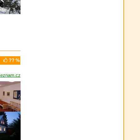
?? %
seznam.cz