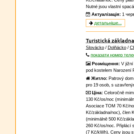
Nutné jsou vlastní spacá
Актуалізація:
1 чер
детальніше...
Turistická základ
Slovácko
/
Dolňácko
/
Ch
показати номер тел
Розміщення:
V jižní
pod kostelem Narození 
Житло:
Patrový dome
pro 19 osob, s uzavřen
Ціна:
Celoročně mimo 
130 Kč/os/noc (minimáln
Asociace TOM 70 Kč/no
Kč/základna/noc), člen 
(minimálně 500 Kč/základ
260 Kč/os/noc. Připlácí 
(7 Kč/kWh). Ceny jsou s