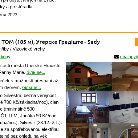
ky a prostěradla.
вня 2023
na TOM
(185 м)
,
Угерске Градіште
-
Sady
řiby
/
Vizovické vrchy
ефону
chalupy
 části města Uherské Hradiště,
Panny Marie.
більше...
ček s možností přespání až
ým dvorem.
більше...
Silvestra: běžná veřejnost
ě 700 Kč/základna/noc), člen
c (minimálně 500
KČT, LLM, Junáka 90 Kč/noc
na/noc). Silvestr (23.12.-2.1.):
se za spotřebovanou elektřinu
tejné bez ohledu na věk