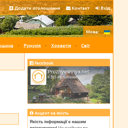
Додати оголошення
Контакт
Вхід
Мова:
рщина
Румунія
Хорватія
Світ
Facebook
Prozhyvannya.net
4 301 вподобання
Акцент на якість
Якість інформації є нашим
пріоритетом!
Чи знайшли ви