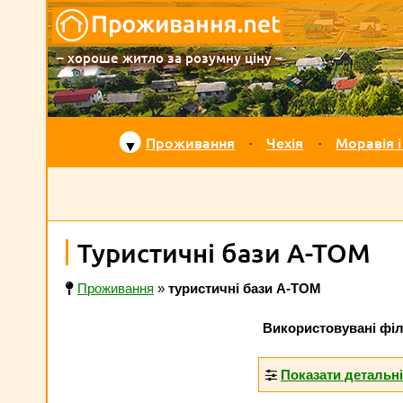
– хороше житло за розумну ціну –
Проживання
Чехія
Моравія і
▼
Туристичні бази А-ТОМ
Проживання
»
туристичні бази А-ТОМ
Використовувані філ
Показати детальн