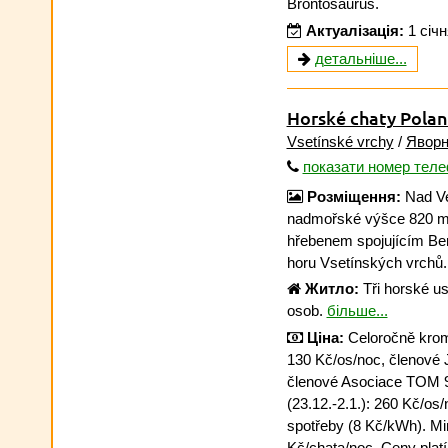
Brontosaurus.
Актуалізація:
1 січ
детальніше...
Horské chaty Pola
Vsetínské vrchy
/
Яворн
показати номер тел
Розміщення:
Nad Ve
nadmořské výšce 820 m
hřebenem spojujícím Be
horu Vsetínských vrchů
Житло:
Tři horské us
osob.
більше...
Ціна:
Celoročně kromě
130 Kč/os/noc, členové
členové Asociace TOM 90
(23.12.-2.1.): 260 Kč/os/
spotřeby (8 Kč/kWh). Min
Kč/chata/noc. Ceny platí 