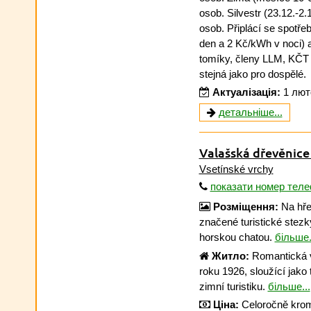
osob. Silvestr (23.12.-2.
osob. Připlácí se spotře
den a 2 Kč/kWh v noci) 
tomíky, členy LLM, KČT a
stejná jako pro dospělé.
Актуалізація:
1 лют
детальніше...
Valašská dřevěnice
Vsetínské vrchy
показати номер тел
Розміщення:
Na hře
značené turistické stez
horskou chatou.
більше.
Житло:
Romantická v
roku 1926, sloužící jako t
zimní turistiku.
більше...
Ціна:
Celoročně kromě