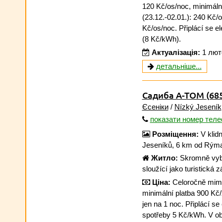
120 Kč/os/noc, minimálně
(23.12.-02.01.): 240 Kč
Kč/os/noc. Připlácí se e
(8 Kč/kWh).
Актуалізація:
1 лют
детальніше...
Садиба A-TOM
(68
Єсеніки
/
Nízký Jeseník
показати номер тел
Розміщення:
V klidn
Jeseníků, 6 km od Rým
Житло:
Skromně vyba
sloužící jako turistická 
Ціна:
Celoročně mimo 
minimální platba 900 Kč/
jen na 1 noc. Připlácí se
spotřeby 5 Kč/kWh. V ob