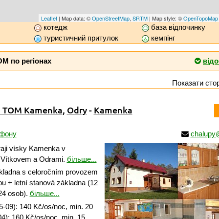
Leaflet
| Map data: ©
OpenStreetMap
,
SRTM
| Map style: ©
OpenTopoMap
котедж
база відпочинку
туристичний притулок
кемпінг
ОМ по регіонах
відо
Показати стор
na TOM Kamenka
,
Odry
-
Kamenka
ефону
chalupy
aji vísky Kamenka v
 Vítkovem a Odrami.
більше...
ákladna s celoročním provozem
u + letní stanová základna (12
24 osob).
більше...
-09): 140 Kč/os/noc, min. 20
4): 160 Kč/os/noc, min. 15