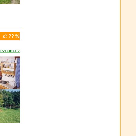
?? %
seznam.cz