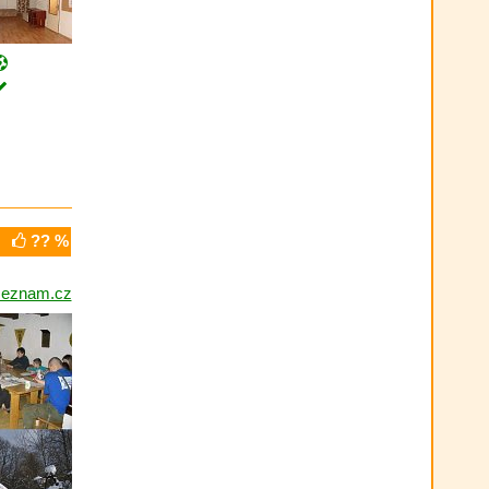
?? %
seznam.cz