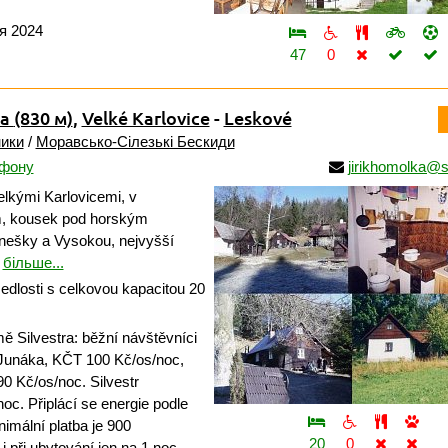
ня 2024
47
0
na
(830 м)
,
Velké Karlovice
-
Leskové
ики
/
Моравсько-Сілезькі Бескиди
ефону
jirikhomolka@
lkými Karlovicemi, v
, kousek pod horským
nešky a Vysokou, nejvyšší
.
більше...
edlosti s celkovou kapacitou 20
 Silvestra: běžní návštěvníci
 Junáka, KČT 100 Kč/os/noc,
 Kč/os/noc. Silvestr
noc. Připlácí se energie podle
imální platba je 900
20
0
i při ubytování jen na 1 noc.