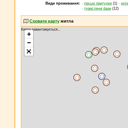
Види проживання:
гірські притулки
(1)
кот
туристичні бази
(12)
Сховати карту
житла
Карта завантажується...
+
−