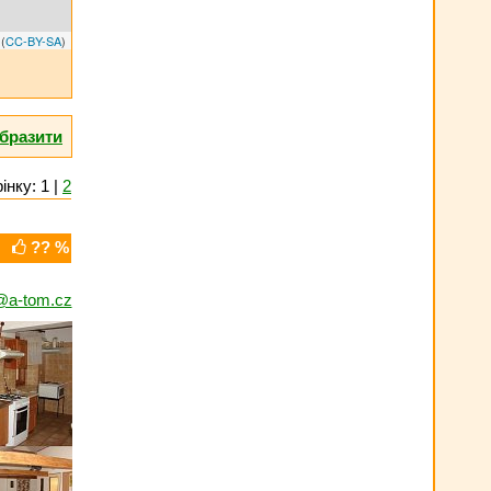
(
CC-BY-SA
)
бразити
інку: 1 |
2
?? %
@a-tom.cz