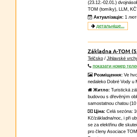
(23.12.-02.01.) dvojnáso
TOM (tomíky), LLM, KČT
Актуалізація:
1 лют
детальніше...
Základna A-TOM
(5
Telčsko
/
Jihlavské vrch
показати номер тел
Розміщення:
Ve hvo
nedaleko Dobré Vody u 
Житло:
Turistická z
budovou s dřevěným obk
samostatnou chatou (10
Ціна:
Celá sezóna: 1
Kč/základna/noc, i při ub
se za elektřinu dle skut
pro členy Asociace TOM