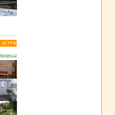
?? %
@a-tom.cz