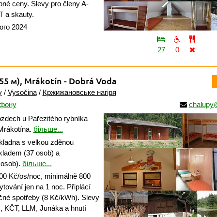
bné ceny. Slevy pro členy A-
 a skauty.
ого 2024
27
0
55 м)
,
Mrákotín
-
Dobrá Voda
y
/
Vysočina
/
Кржижановське нагіря
ефону
chalupy
zdech u Pařezitého rybníka
Mrákotína.
більше...
ákladna s velkou zděnou
ladem (37 osob) a
 osob).
більше...
00 Kč/os/noc, minimálně 800
ytování jen na 1 noc. Připlácí
ečné spotřeby (8 Kč/kWh). Slevy
, KČT, LLM, Junáka a hnutí