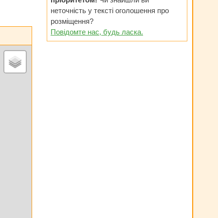
неточність у тексті оголошення про
розміщення?
Повідомте нас, будь ласка.