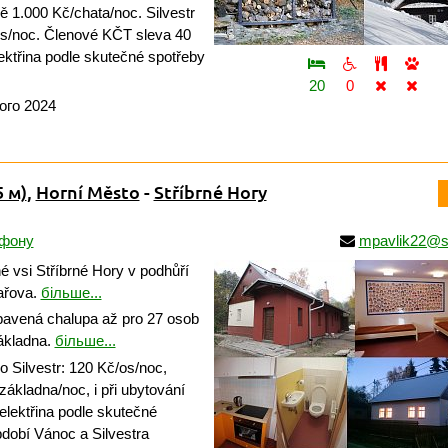
 1.000 Kč/chata/noc. Silvestr
/os/noc. Členové KČT sleva 40
lektřina podle skutečné spotřeby
20
0
ого 2024
5 м)
,
Horní Město
-
Stříbrné Hory
ефону
mpavlik22@
é vsi Stříbrné Hory v podhůří
ařova.
більше...
vená chalupa až pro 27 osob
základna.
більше...
Silvestr: 120 Kč/os/noc,
základna/noc, i při ubytování
 elektřina podle skutečné
dobí Vánoc a Silvestra