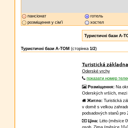
пансіонат
готель
розміщення у сім'ї
хостел
Туристичні бази А-Т
Туристичні бази А-ТОМ
(сторінка
1/2
)
Turistická základ
Oderské vrchy
показати номер тел
Розміщення:
Na okr
Oderských vrších, mezi
Житло:
Turistická z
v domě s velkou zahrado
podsadových stanů pro 
Ціна:
Léto (měsíce 05
osob. Zima (měsíce 10-0