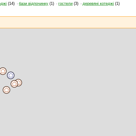
еджі
(14)
бази відпочинку
(1)
гостели
(3)
деревяні котеджі
(1)