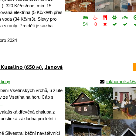
1.): 320 Kč/os/noc, min. 15
bovaná elektřina (5 Kč/kWh přes
a voda (34 Kč/m3). Slevy pro
54
0
 skauty. Pro děti je sazba
ого 2024
 Kusalíno
(650 м)
,
Janová
ефону
jirikhomolka@
beni Vsetínských vrchů, u žlutě
ky ze Vsetína na horu Cáb s
..
alašská dřevěná chalupa z
uristická základna pro letní i
 Silvestra: běžní návštěvníci