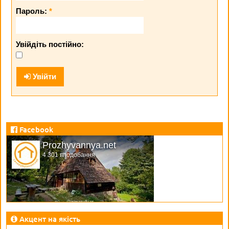
Пароль:
*
Увійдіть постійно:
Увійти
Facebook
Prozhyvannya.net
4 301 вподобання
Акцент на якість