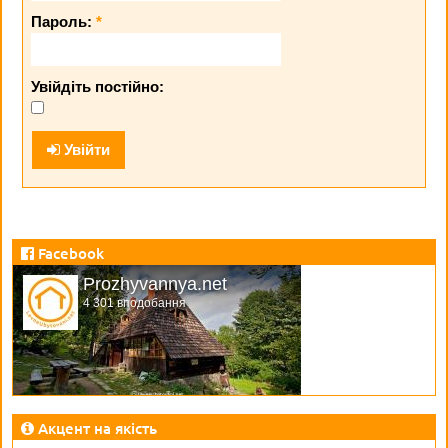
Пароль:
*
Увійдіть постійно:
Увійти
Facebook
Prozhyvannya.net
4 301 вподобання
Акцент на якість